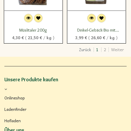
Müslitaler 200g
Dinkel-Gebäck Bio mit
Ziegenmilch 150g
4,30
€
(
21,50
€
/
kg
)
3,99
€
(
26,60
€
/
kg
)
Zurück
1
2
Weiter
Unsere Produkte kaufen
Onlineshop
Ladenfinder
Hofladen
Über uns