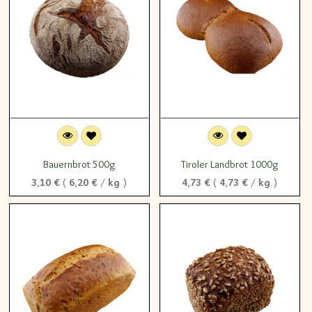
Bauernbrot 500g
Tiroler Landbrot 1000g
3,10
€
(
6,20
€
/
kg
)
4,73
€
(
4,73
€
/
kg
)