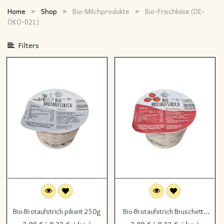
Home
Shop
Bio-Milchprodukte
Bio-Frischkäse (DE-
ÖKO-021)
Filters
Bio-Brotaufstrich pikant 250g
Bio-Brotaufstrich Bruschetta
250g
2,08
€
(
8,32
€
/
kg
)
2,08
€
(
8,32
€
/
kg
)