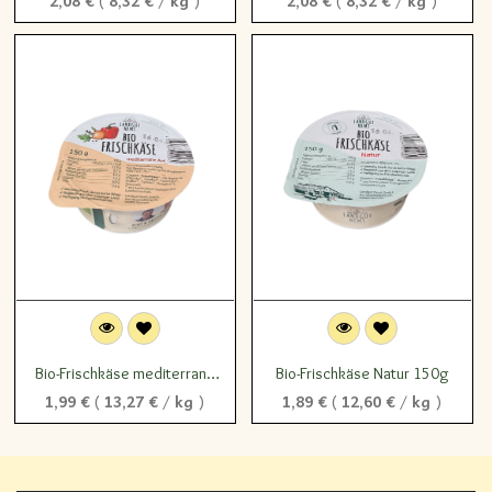
Bio-Frischkäse mediterrane
Bio-Frischkäse Natur 150g
Art 150g
1,99
€
(
13,27
€
/
kg
)
1,89
€
(
12,60
€
/
kg
)