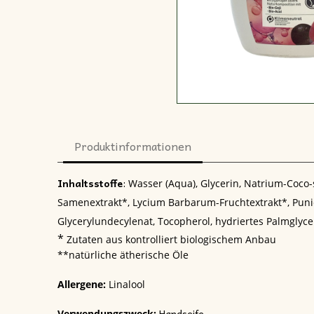
Produktinformationen
:
Inhaltsstoffe
Wasser (Aqua), Glycerin, Natrium-Coco-s
Samenextrakt*, Lycium Barbarum-Fruchtextrakt*, Punica
Glycerylundecylenat, Tocopherol, hydriertes Palmglyceri
*
Zutaten aus kontrolliert biologischem Anbau
**natürliche ätherische Öle
Allergene:
Linalool
Handseife
Verwendungszweck: