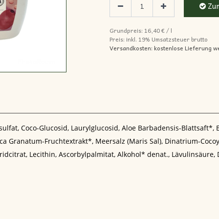
Zum
Grundpreis:
16,40
€
/
l
Preis: inkl.
19% Umsatzsteuer brutto
Versandkosten: kostenlose Lieferung w
ulfat, Coco-Glucosid, Laurylglucosid, Aloe Barbadensis-Blattsaft*, 
 Granatum-Fruchtextrakt*, Meersalz (Maris Sal), Dinatrium-Cocoylg
dcitrat, Lecithin, Ascorbylpalmitat, Alkohol* denat., Lävulinsäure, 