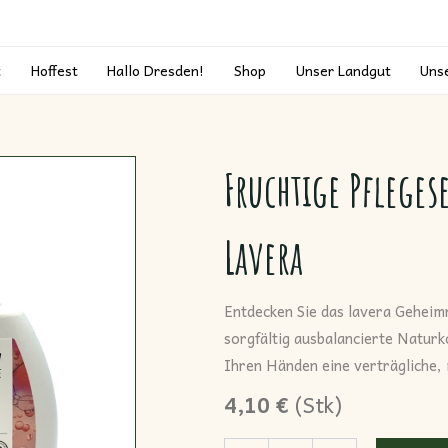
t
Hoffest
Hallo Dresden!
Shop
Unser Landgut
Uns
Fruchtige Pfleges
Lavera
Entdecken Sie das lavera Geheimn
sorgfältig ausbalancierte Naturk
Ihren Händen eine verträgliche, 
4,10
€
(
Stk
)