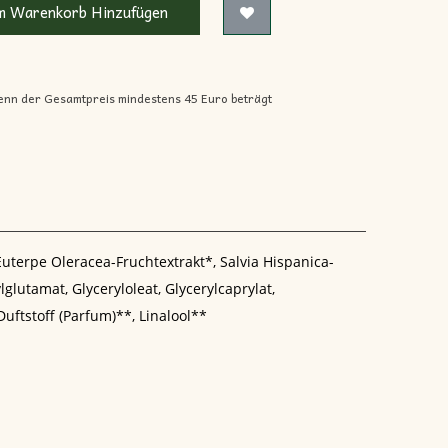
 Warenkorb Hinzufügen
enn der Gesamtpreis mindestens 45 Euro beträgt
Euterpe Oleracea-Fruchtextrakt*, Salvia Hispanica-
lutamat, Glyceryloleat, Glycerylcaprylat,
Duftstoff (Parfum)**, Linalool**