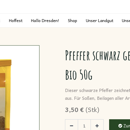
t
Hoffest
Hallo Dresden!
Shop
Unser Landgut
Uns
Pfeffer schwarz 
Bio 50g
Dieser schwarze Pfeffer zeichne
aus. Für Soßen, Beilagen aller A
3,50
€
(
Stk
)
Zum