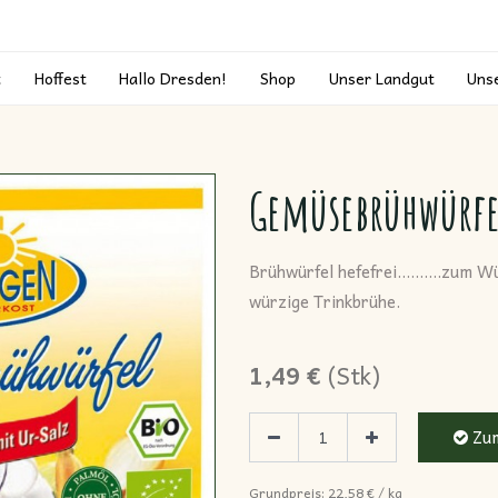
t
Hoffest
Hallo Dresden!
Shop
Unser Landgut
Uns
Gemüsebrühwürfe
Brühwürfel hefefrei..........zum 
würzige Trinkbrühe.
1,49
€
(
Stk
)
Zum
Grundpreis:
22,58
€
/
kg