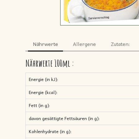
Nährwerte
Allergene
Zutaten:
Nährwerte
100ml
:
Energie (in kJ):
Energie (kcal):
Fett (in g):
davon gesättigte Fettsäuren (in g):
Kohlenhydrate (in g):