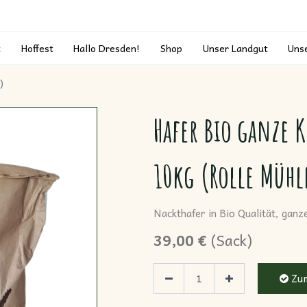
t
Hoffest
Hallo Dresden!
Shop
Unser Landgut
Uns
)
Hafer Bio ganze 
10kg (Rolle Mühl
Nackthafer in Bio Qualität, gan
39,00
€
(
Sack
)
Zum