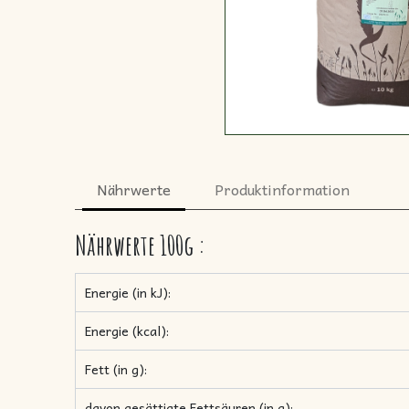
Nährwerte
Produktinformation
Nährwerte
100g
:
Energie (in kJ):
Energie (kcal):
Fett (in g):
davon gesättigte Fettsäuren (in g):