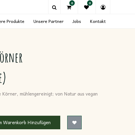
0
0
ere Produkte
Unsere Partner
Jobs
Kontakt
Körner
e)
ze Körner, mühlengereinigt; von Natur aus vegan
 Warenkorb Hinzufügen