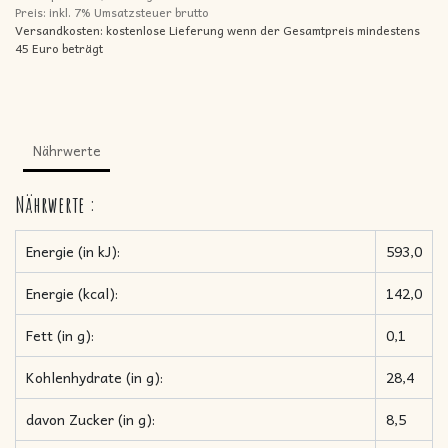
Preis: inkl.
7% Umsatzsteuer brutto
Versandkosten: kostenlose Lieferung wenn der Gesamtpreis mindestens
45 Euro beträgt
Nährwerte
Nährwerte
:
Energie (in kJ):
593,0
Energie (kcal):
142,0
Fett (in g):
0,1
Kohlenhydrate (in g):
28,4
davon Zucker (in g):
8,5