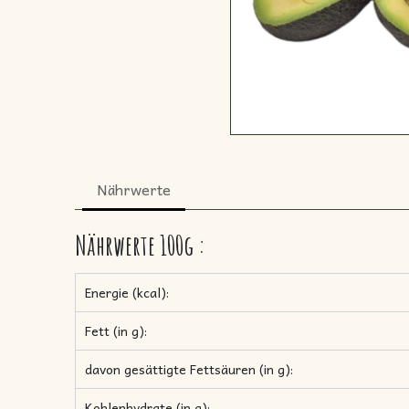
Nährwerte
Nährwerte
100g
:
Energie (kcal):
Fett (in g):
davon gesättigte Fettsäuren (in g):
Kohlenhydrate (in g):