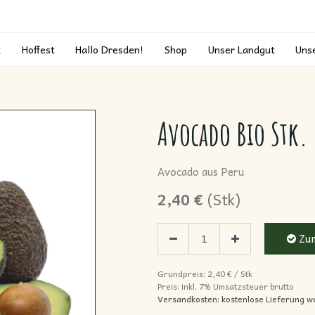
t
Hoffest
Hallo Dresden!
Shop
Unser Landgut
Uns
Avocado Bio Stk.
Avocado aus Peru
2,40
€
(
Stk
)
Zum
Grundpreis:
2,40
€
/
Stk
Preis: inkl.
7% Umsatzsteuer brutto
Versandkosten: kostenlose Lieferung w