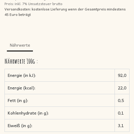
Preis: inkl.
7% Umsatzsteuer brutto
Versandkosten: kostenlose Lieferung wenn der Gesamtpreis mindestens
45 Euro beträgt
Nährwerte
Nährwerte
100g
:
Energie (in kJ):
92,0
Energie (kcal):
22,0
Fett (in g):
0,5
Kohlenhydrate (in g):
0,1
Eiweiß (in g):
3,1