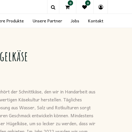
0
0
ere Produkte
Unsere Partner
Jobs
Kontakt
gelkäse
hört der Schnittkäse, den wir in Handarbeit aus
wertigen Käsekultur herstellen. Tägliches
sung aus Wasser, Salz und Rotkulturen sorgt
 ihren Geschmack entwickeln können. Mindestens
er Hügelkäse, um so lecker zu werden, dass wir
nden anbieten. Im Jahr 2022 wurden wir vom